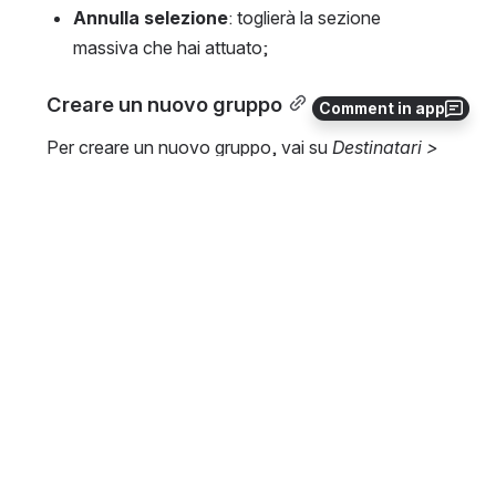
Annulla selezione
: toglierà la sezione 
massiva che hai attuato;
Creare un nuovo gruppo
Comment in app
Per creare un nuovo gruppo, vai su 
Destinatari > 
Gruppi
 e clicca sul bottone in alto a destra 
"NUOVO GRUPPO". Ti verrà chiesto il nome del 
gruppo e potrai opzionalmente inserire una nota 
interna per identificare al meglio il gruppo durante 
l'uso di MailUp.
Open