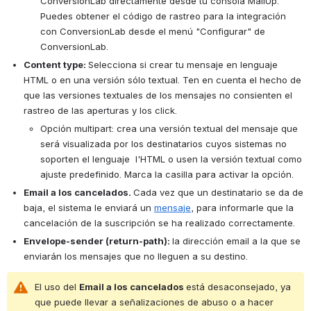
ConversionLab directamente desde tu consola MailUp. 
Puedes obtener el código de rastreo para la integración 
con ConversionLab desde el menú "Configurar" de 
ConversionLab.
Content type: 
Selecciona si crear tu mensaje en lenguaje 
HTML o en una versión sólo textual. Ten en cuenta el hecho de 
que las versiones textuales de los mensajes no consienten el 
rastreo de las aperturas y los click. 
Opción multipart: crea una versión textual del mensaje que 
será visualizada por los destinatarios cuyos sistemas no 
soporten el lenguaje  l'HTML o usen la versión textual como 
ajuste predefinido. Marca la casilla para activar la opción.
Email a los cancelados. 
Cada vez que un destinatario se da de 
baja, el sistema le enviará un 
mensaje
, para informarle que la 
cancelación de la suscripción se ha realizado correctamente. 
Envelope-sender (return-path): 
la dirección email a la que se 
enviarán los mensajes que no lleguen a su destino. 
El uso del 
Email a los cancelados 
está desaconsejado, ya 
que puede llevar a señalizaciones de abuso o a hacer 